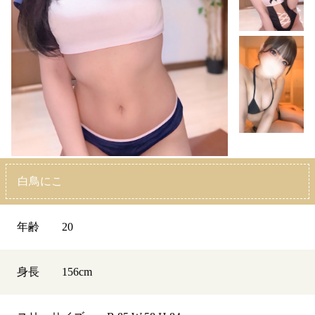
白鳥にこ
年齢
20
身長
156
cm