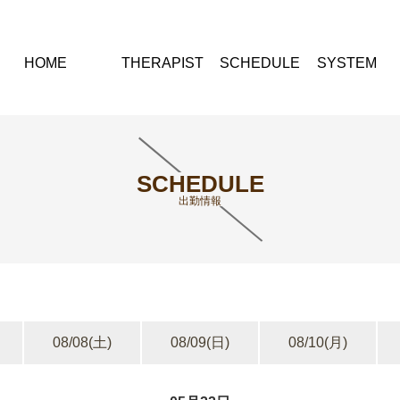
HOME
THERAPIST
SCHEDULE
SYSTEM
SCHEDULE
出勤情報
08/08
(土)
08/09
(日)
08/10
(月)