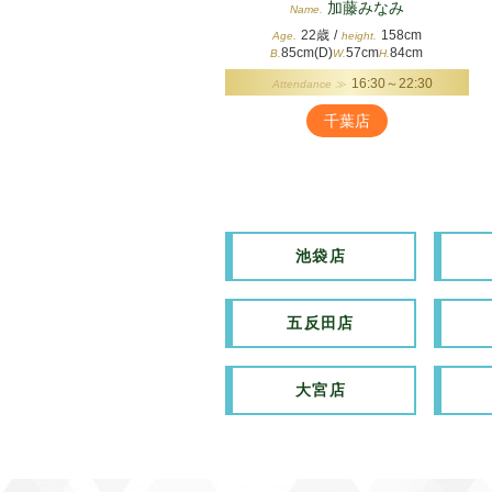
加藤みなみ
Name.
22歳
/
158cm
Age.
height.
85cm(D)
57cm
84cm
B.
W.
H.
16:30～22:30
Attendance ≫
千葉店
池袋店
五反田店
大宮店