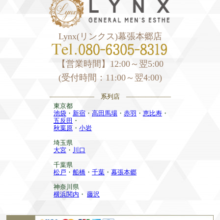
Lynx(リンクス)幕張本郷店
【営業時間】12:00～翌5:00
(受付時間：11:00～翌4:00)
——————— 系列店 ———————
東京都
池袋
・
新宿
・
高田馬場
・
赤羽
・
恵比寿
・
五反田
・
秋葉原
・
小岩
埼玉県
大宮
・
川口
千葉県
松戸
・
船橋
・
千葉
・
幕張本郷
神奈川県
横浜関内
・
藤沢