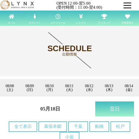
OPEN 12:00-翌5:00
(受付時間：11:00-翌4:00)
ホーム
セラピスト
スケジュール
システム
ランキング
女性用求人
SCHEDULE
出勤情報
08/08
08/09
08/10
08/11
08/12
08/13
08/14
(土)
(日)
(月)
(火)
(水)
(木)
(金)
05月18日
翌日
全て表示
幕張本郷
千葉
船橋
松戸
小岩